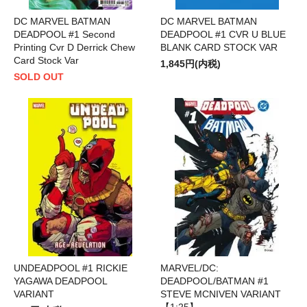
DC MARVEL BATMAN
DC MARVEL BATMAN
DEADPOOL #1 Second
DEADPOOL #1 CVR U BLUE
Printing Cvr D Derrick Chew
BLANK CARD STOCK VAR
Card Stock Var
1,845円(内税)
SOLD OUT
UNDEADPOOL #1 RICKIE
MARVEL/DC:
YAGAWA DEADPOOL
DEADPOOL/BATMAN #1
VARIANT
STEVE MCNIVEN VARIANT
【1:25】