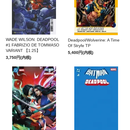
WADE WILSON: DEADPOOL
Deadpool/Wolverine: A Time
#1 FABRIZIO DE TOMMASO
Of Stryfe TP
VARIANT 【1:25】
5,400円(内税)
3,750円(内税)