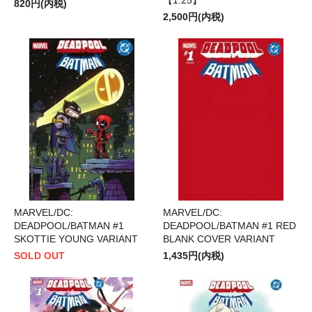
820円(内税)
2,500円(内税)
MARVEL/DC:
MARVEL/DC:
DEADPOOL/BATMAN #1
DEADPOOL/BATMAN #1 RED
SKOTTIE YOUNG VARIANT
BLANK COVER VARIANT
SOLD OUT
1,435円(内税)