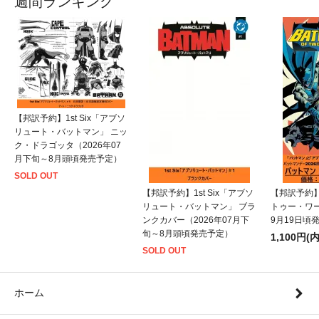
週間ランキング
【邦訳予約】1st Six「アブソ
リュート・バットマン」 ニッ
ク・ドラゴッタ（2026年07
月下旬～8月頭頃発売予定）
SOLD OUT
【邦訳予約】1st Six「アブソ
【邦訳予約
リュート・バットマン」 ブラ
トゥー・ワー
ンクカバー（2026年07月下
9月19日頃
旬～8月頭頃発売予定）
1,100円(
SOLD OUT
ホーム