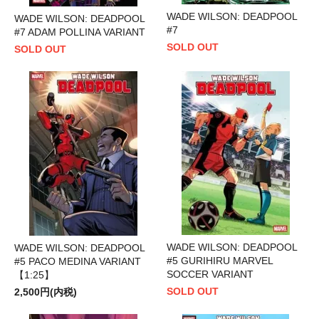
WADE WILSON: DEADPOOL
WADE WILSON: DEADPOOL
#7
#7 ADAM POLLINA VARIANT
SOLD OUT
SOLD OUT
WADE WILSON: DEADPOOL
WADE WILSON: DEADPOOL
#5 GURIHIRU MARVEL
#5 PACO MEDINA VARIANT
SOCCER VARIANT
【1:25】
SOLD OUT
2,500円(内税)