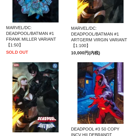
MARVEL/DC:
MARVEL/DC:
DEADPOOL/BATMAN #1
DEADPOOL/BATMAN #1
FRANK MILLER VARIANT
ARTGERM VIRGIN VARIANT
【1:50】
【1:100】
SOLD OUT
10,000円(内税)
DEADPOOL #3 50 COPY
INCV HILDEBRANDT