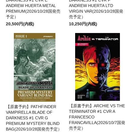
ANDREW HUERTA METAL
ANDREW HUERTA LTD
PREMIUM(2026/10/28国発売
VIRGIN VAR(2026/10/28国発
予定）
売予定）
20,500円(内税)
10,250円(内税)
【原書予約】ARCHIE VS THE
【原書予約】PATHFINDER
TERMINATOR #1 CVR A
VAMPIRELLA BLADE OF
FRANCESCO
DARKNESS #1 CVR G
FRANCAVILLA(2026/10/7国発
PREMIUM MYSTERY BLIND
売予定）
BAG(2026/10/28国発売予定）