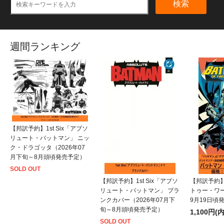
検索
週間ランキング
【邦訳予約】1st Six「アブソ
リュート・バットマン」 ニッ
ク・ドラゴッタ（2026年07
月下旬～8月頭頃発売予定）
SOLD OUT
【邦訳予約】1st Six「アブソ
【邦訳予約
リュート・バットマン」 ブラ
トゥー・ワー
ンクカバー（2026年07月下
9月19日頃
旬～8月頭頃発売予定）
1,100円(
SOLD OUT