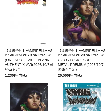
【原書予約】VAMPIRELLA VS
【原書予約】VAMPIRELLA VS
DARKSTALKERS SPECIAL #1
DARKSTALKERS SPECIAL #1
(ONE SHOT) CVR F BLANK
CVR G LUCIO PARRILLO
AUTHENTIX VAR(2026/10/7国
METAL PREMIUM(2026/10/7
発売予定）
国発売予定）
1,230円(内税)
20,500円(内税)