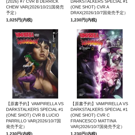
(2026) #7 CVR B DERRICK
DARKSTALKERS SPECIAL #1
CHEW VAR(2026/10/21国発売
(ONE SHOT) CVR A
予定）
DRAX(2026/10/7国発売予定）
1,025円(内税)
1,230円(内税)
【原書予約】VAMPIRELLA VS
【原書予約】VAMPIRELLA VS
DARKSTALKERS SPECIAL #1
DARKSTALKERS SPECIAL #1
(ONE SHOT) CVR B LUCIO
(ONE SHOT) CVR C
PARRILLO VAR(2026/10/7国
FRANCESCO MATTINA
発売予定）
VAR(2026/10/7国発売予定）
1,230円(内税)
1,230円(内税)