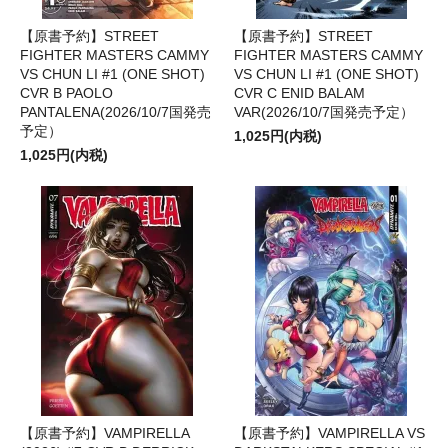
【原書予約】STREET
【原書予約】STREET
FIGHTER MASTERS CAMMY
FIGHTER MASTERS CAMMY
VS CHUN LI #1 (ONE SHOT)
VS CHUN LI #1 (ONE SHOT)
CVR B PAOLO
CVR C ENID BALAM
PANTALENA(2026/10/7国発売
VAR(2026/10/7国発売予定）
予定）
1,025円(内税)
1,025円(内税)
【原書予約】VAMPIRELLA
【原書予約】VAMPIRELLA VS