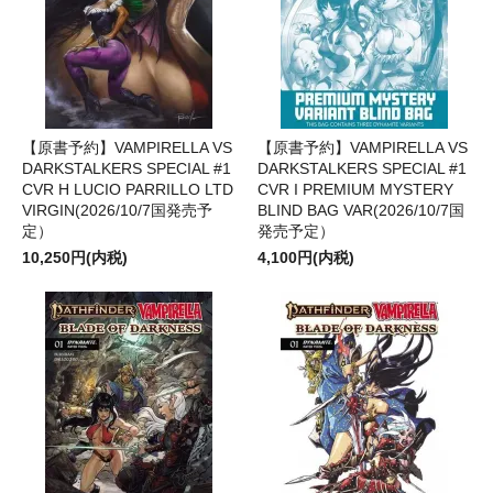
【原書予約】VAMPIRELLA VS
【原書予約】VAMPIRELLA VS
DARKSTALKERS SPECIAL #1
DARKSTALKERS SPECIAL #1
CVR H LUCIO PARRILLO LTD
CVR I PREMIUM MYSTERY
VIRGIN(2026/10/7国発売予
BLIND BAG VAR(2026/10/7国
定）
発売予定）
10,250円(内税)
4,100円(内税)