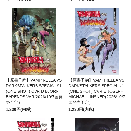
【原書予約】VAMPIRELLA VS
【原書予約】VAMPIRELLA VS
DARKSTALKERS SPECIAL #1
DARKSTALKERS SPECIAL #1
(ONE SHOT) CVR D BJORN
(ONE SHOT) CVR E JOSEPH
BARENDS VAR(2026/10/7国発
MICHAEL LINSNER(2026/10/7
売予定）
国発売予定）
1,230円(内税)
1,230円(内税)