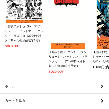
【邦訳予約】1st Six「アブソ
リュート・バットマン」 ニッ
ク・ドラゴッタ（2026年07
月下旬～8月頭頃発売予定）
SOLD OUT
【邦訳予約】1st Six「アブソ
【邦訳予約
リュート・バットマン」 ブラ
トゥー・ワー
ンクカバー（2026年07月下
9月19日頃
旬～8月頭頃発売予定）
1,100円(
SOLD OUT
ホーム
カートを見る