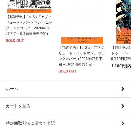
【邦訳予約】1st Six「アブソ
リュート・バットマン」 ニッ
ク・ドラゴッタ（2026年07
月下旬～8月頭頃発売予定）
SOLD OUT
【邦訳予約】1st Six「アブソ
【邦訳予約
リュート・バットマン」 ブラ
トゥー・ワー
ンクカバー（2026年07月下
9月19日頃
旬～8月頭頃発売予定）
1,100円(
SOLD OUT
ホーム
カートを見る
特定商取引法に基づく表記