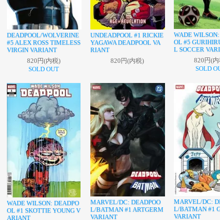
WADE WILSON:
DEADPOOL/WOLVERINE
UNDEADPOOL #1 RICKIE
OL #5 GURIHI
#5 ALEX ROSS TIMELESS
YAGAWA DEADPOOL VA
L SOCCER VAR
VIRGIN VARIANT
RIANT
820円(内
820円(内税)
820円(内税)
SOLD O
SOLD OUT
MARVEL/DC: 
MARVEL/DC: DEADPOO
WADE WILSON: DEADPO
L/BATMAN #1 
L/BATMAN #1 ARTGERM
OL #1 SKOTTIE YOUNG V
VARIANT
VARIANT
ARIANT