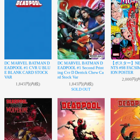
DC MARVEL BATMAN D
DC MARVEL BATMAN D
【ポスター】NE
EADPOOL #1 CVR U BLU
EADPOOL #1 Second Print
NTS #98 FACSI
E BLANK CARD STOCK
ing Cvr D Derrick Chew Ca
ION POSTER
VAR
rd Stock Var
2,000円(
1,845円(内税)
1,845円(内税)
SOLD OUT