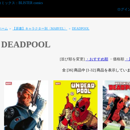
ログイ
ホーム
【原書】キャラクター別〈MARVEL〉
DEADPOOL
＞
＞
DEADPOOL
[並び順を変更]
・おすすめ順
・価格順
・
全 [36] 商品中 [1-32] 商品を表示して
REVIEWS予約オーダー用紙ダウンロード