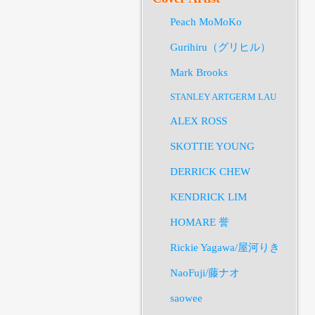
Peach MoMoKo
Gurihiru（グリヒル）
Mark Brooks
STANLEY ARTGERM LAU
ALEX ROSS
SKOTTIE YOUNG
DERRICK CHEW
KENDRICK LIM
HOMARE 誉
Rickie Yagawa/屋河りき
NaoFuji/藤ナオ
saowee