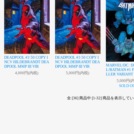
DEADPOOL #3 50 COPY I
DEADPOOL #3 50 COPY I
NCV HILDEBRANDT DEA
NCV HILDEBRANDT DEA
MARVEL/DC: 
DPOOL MMP III VIR
DPOOL MMP III VIR
L/BATMAN #1 
4,000円(内税)
5,000円(内税)
LLER VARIANT
5,000円(
SOLD O
全 [36] 商品中 [1-32] 商品を表示し