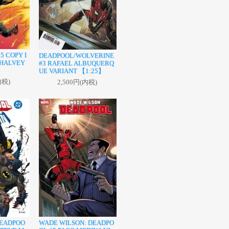
5 COPY I
DEADPOOL/WOLVERINE
SHALVEY
#3 RAFAEL ALBUQUERQ
UE VARIANT 【1:25】
内税)
2,500円(内税)
DEADPOO
WADE WILSON: DEADPO