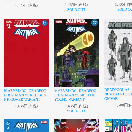
1,435円(
1,435円(内税)
1,025円(内税)
SOLD O
SOLD OUT
DEADPOOL #2 1
MARVEL/DC: DEADPOO
MARVEL/DC: DEADPOO
NCV IBAN COE
L/BATMAN #1 RED BLA
L/BATMAN #1 SKOTTIE
GN VAR
NK COVER VARIANT
YOUNG VARIANT
1,500円(
1,435円(内税)
1,435円(内税)
SOLD OUT