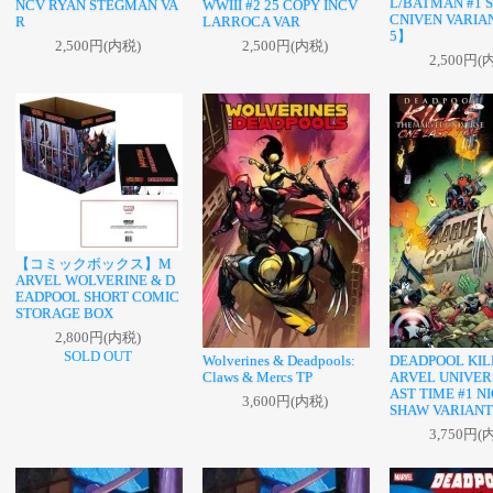
L/BATMAN #1 
NCV RYAN STEGMAN VA
WWIII #2 25 COPY INCV
CNIVEN VARIA
R
LARROCA VAR
5】
2,500円(内税)
2,500円(内税)
2,500円(
【コミックボックス】M
ARVEL WOLVERINE & D
EADPOOL SHORT COMIC
STORAGE BOX
2,800円(内税)
SOLD OUT
Wolverines & Deadpools:
DEADPOOL KIL
Claws & Mercs TP
ARVEL UNIVER
AST TIME #1 N
3,600円(内税)
SHAW VARIANT
3,750円(