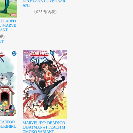
DIN BLANK COVER VARI
ANT
1,025円(内税)
 DEADPO
RU MARVE
IANT
税)
UT
DEADPOO
MARVEL/DC: DEADPOO
GURIHIRU
L/BATMAN #1 PEACH M
OMOKO VARIANT