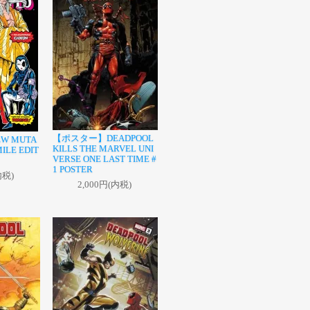
【ポスター】DEADPOOL
W MUTA
KILLS THE MARVEL UNI
MILE EDIT
VERSE ONE LAST TIME #
1 POSTER
内税)
2,000円(内税)