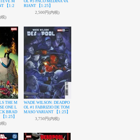
STEVE M
OL #5 PACO MEDINA VA
NT 【1:2
RIANT 【1:25】
2,500円(内税)
内税)
LS THE M
WADE WILSON: DEADPO
SE ONE L
OL #1 FABRIZIO DE TOM
ICK BRAD
MASO VARIANT 【1:25】
 【1:25】
3,750円(内税)
内税)