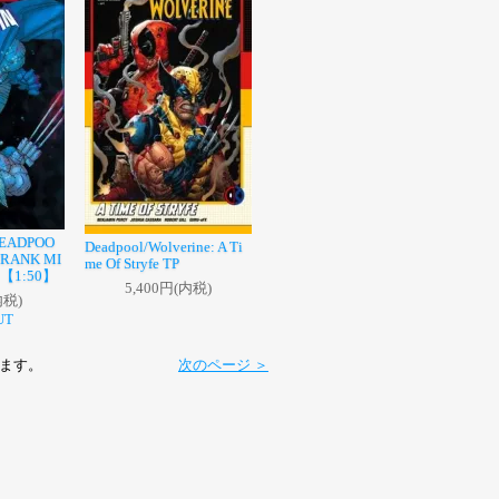
DEADPOO
Deadpool/Wolverine: A Ti
FRANK MI
me Of Stryfe TP
 【1:50】
5,400円(内税)
内税)
UT
ています。
次のページ ＞