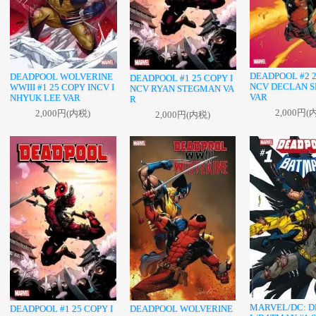
DEADPOOL #2 2
DEADPOOL WOLVERINE
DEADPOOL #1 25 COPY I
NCV DECLAN 
WWIII #1 25 COPY INCV I
NCV RYAN STEGMAN VA
VAR
NHYUK LEE VAR
R
2,000円(
2,000円(内税)
2,000円(内税)
MARVEL/DC: 
DEADPOOL #1 25 COPY I
DEADPOOL WOLVERINE