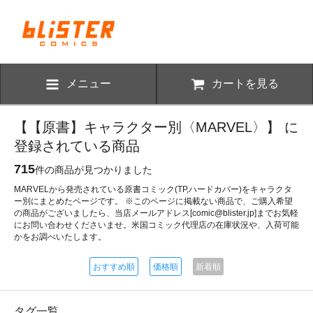
メニュー
カートを見る
【【原書】キャラクター別〈MARVEL〉】 に
登録されている商品
715
件の商品が見つかりました
MARVELから発売されている原書コミック(TP,ハードカバー)をキャラクタ
ー別にまとめたページです。 ※このページに掲載ない商品で、ご購入希望
の商品がございましたら、当店メールアドレス[comic@blister.jp]までお気軽
にお問い合わせくださいませ。米国コミック代理店の在庫状況や、入荷可能
かをお調べいたします。
おすすめ順
価格順
新着順
タグ一覧