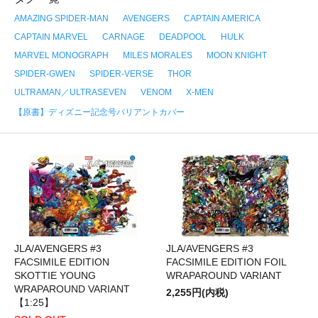
AMAZING SPIDER-MAN
AVENGERS
CAPTAIN AMERICA
CAPTAIN MARVEL
CARNAGE
DEADPOOL
HULK
MARVEL MONOGRAPH
MILES MORALES
MOON KNIGHT
SPIDER-GWEN
SPIDER-VERSE
THOR
ULTRAMAN／ULTRASEVEN
VENOM
X-MEN
【原書】ディズニー記念号バリアントカバー
JLA/AVENGERS #3
JLA/AVENGERS #3
FACSIMILE EDITION
FACSIMILE EDITION FOIL
SKOTTIE YOUNG
WRAPAROUND VARIANT
WRAPAROUND VARIANT
2,255円(内税)
【1:25】