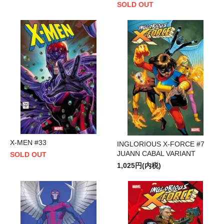
SOLD OUT
X-MEN #33
INGLORIOUS X-FORCE #7
JUANN CABAL VARIANT
SOLD OUT
1,025円(内税)