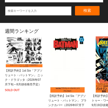
検索
週間ランキング
【邦訳予約】1st Six「アブソ
リュート・バットマン」 ニッ
ク・ドラゴッタ（2026年07
月下旬～8月頭頃発売予定）
SOLD OUT
【邦訳予約】1st Six「アブソ
【邦訳予約
リュート・バットマン」 ブラ
トゥー・ワー
ンクカバー（2026年07月下
9月19日頃