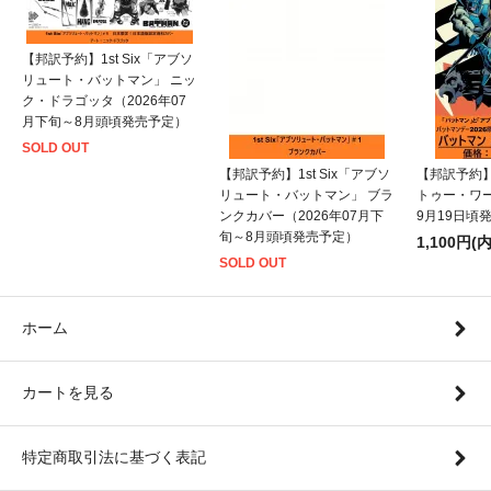
【邦訳予約】1st Six「アブソ
リュート・バットマン」 ニッ
ク・ドラゴッタ（2026年07
月下旬～8月頭頃発売予定）
SOLD OUT
【邦訳予約】1st Six「アブソ
【邦訳予約
リュート・バットマン」 ブラ
トゥー・ワー
ンクカバー（2026年07月下
9月19日頃
旬～8月頭頃発売予定）
1,100円(
SOLD OUT
ホーム
カートを見る
特定商取引法に基づく表記