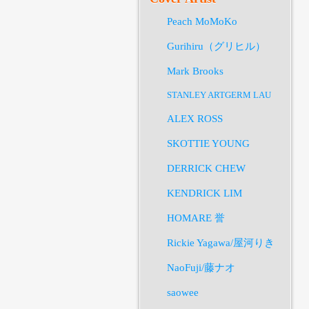
Peach MoMoKo
Gurihiru（グリヒル）
Mark Brooks
STANLEY ARTGERM LAU
ALEX ROSS
SKOTTIE YOUNG
DERRICK CHEW
KENDRICK LIM
HOMARE 誉
Rickie Yagawa/屋河りき
NaoFuji/藤ナオ
saowee