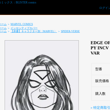
ログイ
ホーム
MARVEL COMICS
＞
ホーム
インセンティブカバー
＞
ホーム
【原書】キャラクター別〈MARVEL〉
SPIDER-VERSE
＞
＞
EDGE OF
PY INCV
VAR
REVIEWS予約オーダー用紙ダウンロード
型番
販売価格
購入数
» 特定商取