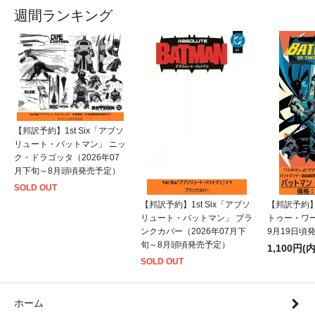
週間ランキング
【邦訳予約】1st Six「アブソ
リュート・バットマン」 ニッ
ク・ドラゴッタ（2026年07
月下旬～8月頭頃発売予定）
SOLD OUT
【邦訳予約】1st Six「アブソ
【邦訳予約
リュート・バットマン」 ブラ
トゥー・ワー
ンクカバー（2026年07月下
9月19日頃
旬～8月頭頃発売予定）
1,100円(
SOLD OUT
ホーム