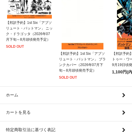
【邦訳予約】1st Six「アブソ
リュート・バットマン」 ニッ
ク・ドラゴッタ（2026年07
月下旬～8月頭頃発売予定）
SOLD OUT
【邦訳予約】1st Six「アブソ
【邦訳予約
リュート・バットマン」 ブラ
トゥー・ワー
ンクカバー（2026年07月下
9月19日頃
旬～8月頭頃発売予定）
1,100円(
SOLD OUT
ホーム
カートを見る
特定商取引法に基づく表記