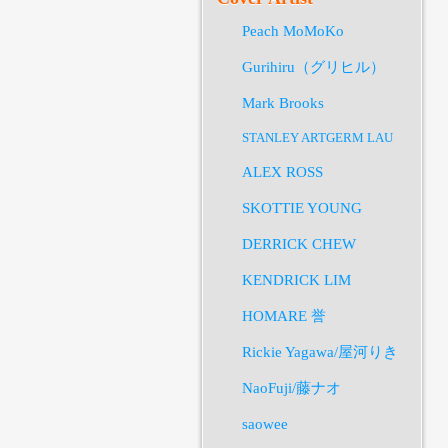
Peach MoMoKo
Gurihiru（グリヒル）
Mark Brooks
STANLEY ARTGERM LAU
ALEX ROSS
SKOTTIE YOUNG
DERRICK CHEW
KENDRICK LIM
HOMARE 誉
Rickie Yagawa/屋河りき
NaoFuji/藤ナオ
saowee