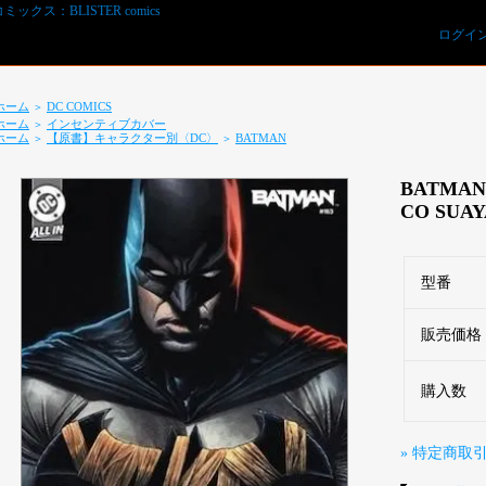
ログイ
ホーム
DC COMICS
＞
ホーム
インセンティブカバー
＞
ホーム
【原書】キャラクター別〈DC〉
BATMAN
＞
＞
BATMAN 
CO SUAY
型番
REVIEWS予約オーダー用紙ダウンロード
販売価格
購入数
» 特定商取