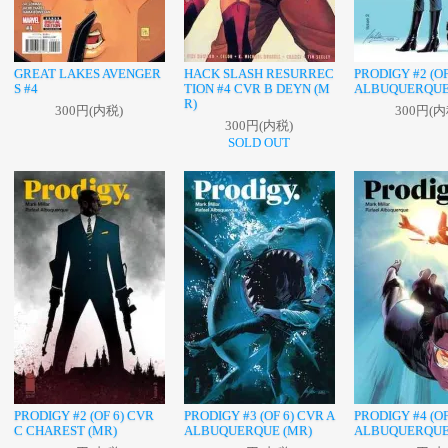
GREAT LAKES AVENGER
HACK SLASH RESURREC
PRODIGY #2 (OF
S #4
TION #4 CVR B DEYN (M
ALBUQUERQUE
R)
300円(内税)
300円(内
300円(内税)
SOLD OUT
PRODIGY #2 (OF 6) CVR
PRODIGY #3 (OF 6) CVR A
PRODIGY #4 (OF
C CHAREST (MR)
ALBUQUERQUE (MR)
ALBUQUERQUE