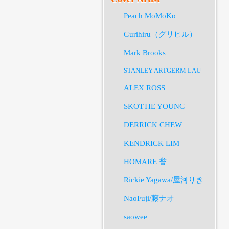
Peach MoMoKo
Gurihiru（グリヒル）
Mark Brooks
STANLEY ARTGERM LAU
ALEX ROSS
SKOTTIE YOUNG
DERRICK CHEW
KENDRICK LIM
HOMARE 誉
Rickie Yagawa/屋河りき
NaoFuji/藤ナオ
saowee