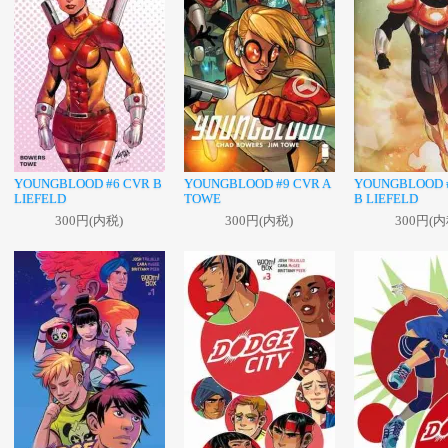
YOUNGBLOOD #6 CVR B
YOUNGBLOOD #9 CVR A
YOUNGBLOOD 
LIEFELD
TOWE
B LIEFELD
300円(内税)
300円(内税)
300円(内