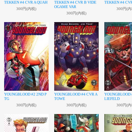
TEKKEN #4 CVR A QUAH
TEKKEN #4 CVR B VIDE
TEKKEN #4 CV
OGAME VAR
300円(内税)
300円(内
300円(内税)
YOUNGBLOOD #2 2ND P
YOUNGBLOOD #4 CVR A
YOUNGBLOOD #
TG
TOWE
LIEFELD
300円(内税)
300円(内税)
300円(内