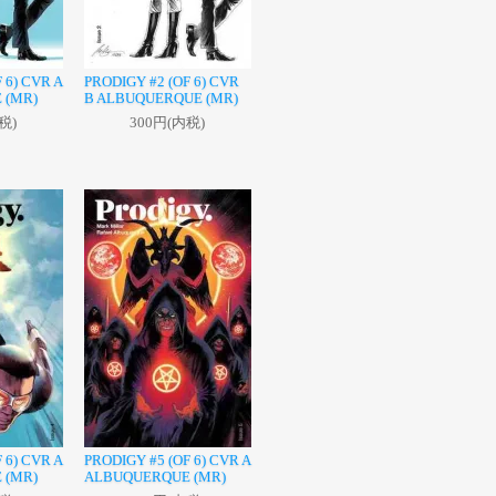
 6) CVR A
PRODIGY #2 (OF 6) CVR
 (MR)
B ALBUQUERQUE (MR)
税)
300円(内税)
 6) CVR A
PRODIGY #5 (OF 6) CVR A
 (MR)
ALBUQUERQUE (MR)