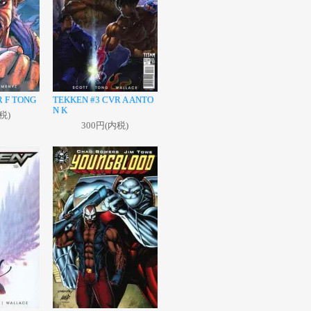
R F TONG
TEKKEN #3 CVR A ANTO
N K
税)
300円(内税)