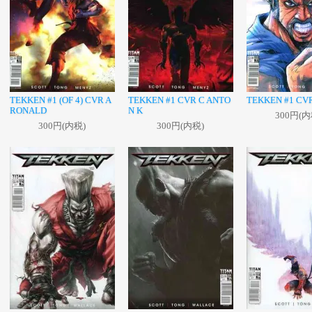
TEKKEN #1 (OF 4) CVR A
TEKKEN #1 CVR C ANTO
TEKKEN #1 CV
RONALD
N K
300円(内
300円(内税)
300円(内税)