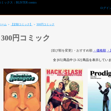
ログイ
ホーム
【定額コミック】
300円コミック
＞
＞
300円コミック
[並び順を変更]
・おすすめ順
・価格順
・
全 [65] 商品中 [1-32] 商品を表示して
REVIEWS予約オーダー用紙ダウンロード