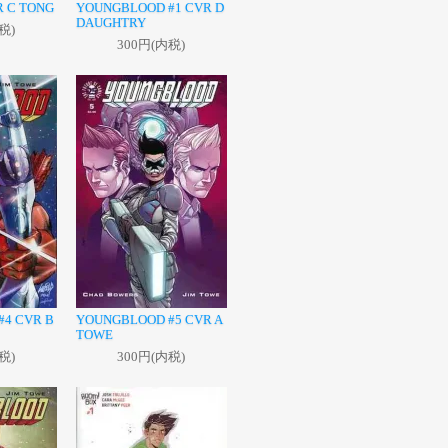
R C TONG
YOUNGBLOOD #1 CVR D
DAUGHTRY
税)
300円(内税)
4 CVR B
YOUNGBLOOD #5 CVR A
TOWE
税)
300円(内税)