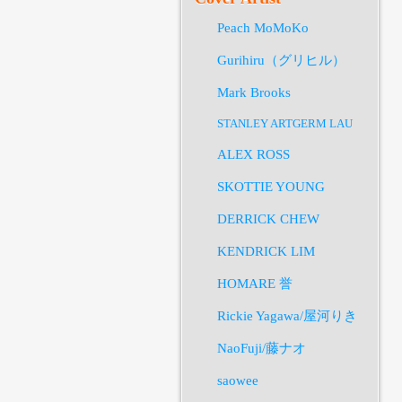
Peach MoMoKo
Gurihiru（グリヒル）
Mark Brooks
STANLEY ARTGERM LAU
ALEX ROSS
SKOTTIE YOUNG
DERRICK CHEW
KENDRICK LIM
HOMARE 誉
Rickie Yagawa/屋河りき
NaoFuji/藤ナオ
saowee