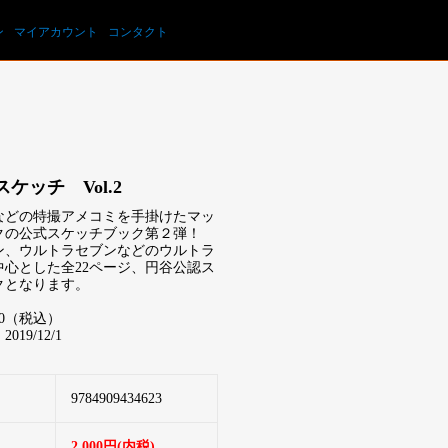
カートを見る
ン
マイアカウント
コンタクト
ケッチ Vol.2
などの特撮アメコミを手掛けたマッ
クの公式スケッチブック第２弾！
ン、ウルトラセブンなどのウルトラ
中心とした全22ページ、円谷公認ス
クとなります。
00（税込）
19/12/1
9784909434623
2,000円(内税)