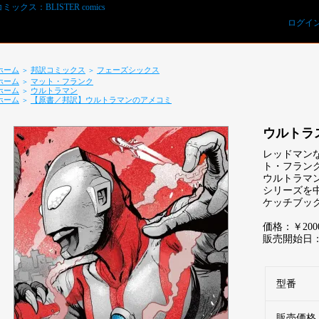
ログイ
ホーム
邦訳コミックス
フェーズシックス
＞
＞
ホーム
マット・フランク
＞
ホーム
ウルトラマン
＞
ホーム
【原書／邦訳】ウルトラマンのアメコミ
＞
ウルトラス
レッドマン
ト・フラン
ウルトラマ
シリーズを
REVIEWS予約オーダー用紙ダウンロード
ケッチブッ
価格：￥20
販売開始日：20
型番
販売価格