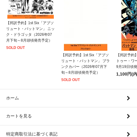
【邦訳予約】1st Six「アブソ
リュート・バットマン」 ニッ
ク・ドラゴッタ（2026年07
月下旬～8月頭頃発売予定）
SOLD OUT
【邦訳予約】1st Six「アブソ
【邦訳予約
リュート・バットマン」 ブラ
トゥー・ワー
ンクカバー（2026年07月下
9月19日頃
旬～8月頭頃発売予定）
1,100円(
SOLD OUT
ホーム
カートを見る
特定商取引法に基づく表記