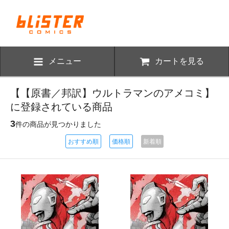
メニュー
カートを見る
【【原書／邦訳】ウルトラマンのアメコミ】
に登録されている商品
3
件の商品が見つかりました
おすすめ順
価格順
新着順