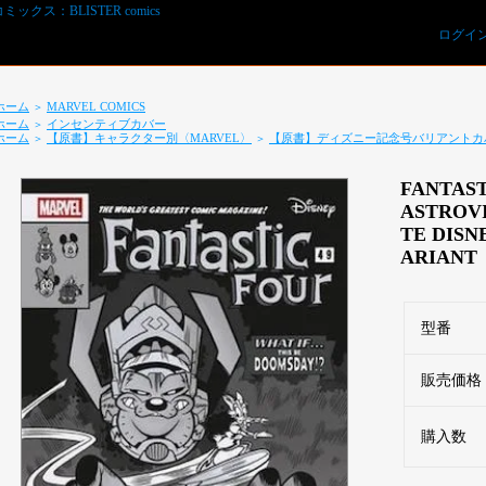
ログイ
ホーム
MARVEL COMICS
＞
ホーム
インセンティブカバー
＞
ホーム
【原書】キャラクター別〈MARVEL〉
【原書】ディズニー記念号バリアントカ
＞
＞
FANTAST
ASTROV
TE DISN
ARIANT 
REVIEWS予約オーダー用紙ダウンロード
型番
販売価格
購入数