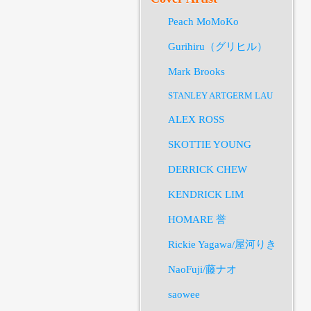
Peach MoMoKo
Gurihiru（グリヒル）
Mark Brooks
STANLEY ARTGERM LAU
ALEX ROSS
SKOTTIE YOUNG
DERRICK CHEW
KENDRICK LIM
HOMARE 誉
Rickie Yagawa/屋河りき
NaoFuji/藤ナオ
saowee