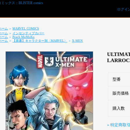
ログイ
ホーム
MARVEL COMICS
＞
ホーム
インセンティブカバー
＞
ホーム
Peach MoMoKo
＞
ホーム
【原書】キャラクター別〈MARVEL〉
X-MEN
＞
＞
ULTIMAT
LARROC
型番
REVIEWS予約オーダー用紙ダウンロード
販売価格
購入数
» 特定商取