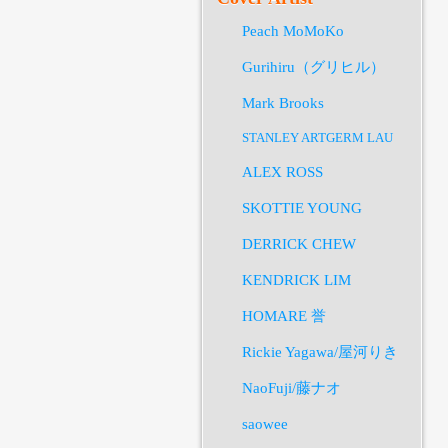
Peach MoMoKo
Gurihiru（グリヒル）
Mark Brooks
STANLEY ARTGERM LAU
ALEX ROSS
SKOTTIE YOUNG
DERRICK CHEW
KENDRICK LIM
HOMARE 誉
Rickie Yagawa/屋河りき
NaoFuji/藤ナオ
saowee