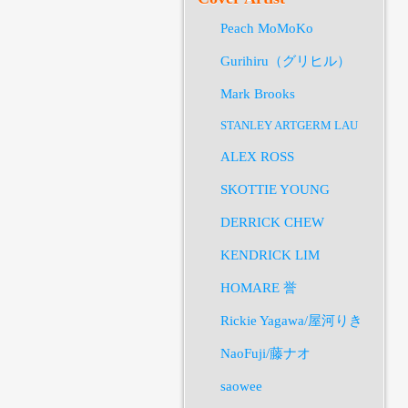
Peach MoMoKo
Gurihiru（グリヒル）
Mark Brooks
STANLEY ARTGERM LAU
ALEX ROSS
SKOTTIE YOUNG
DERRICK CHEW
KENDRICK LIM
HOMARE 誉
Rickie Yagawa/屋河りき
NaoFuji/藤ナオ
saowee