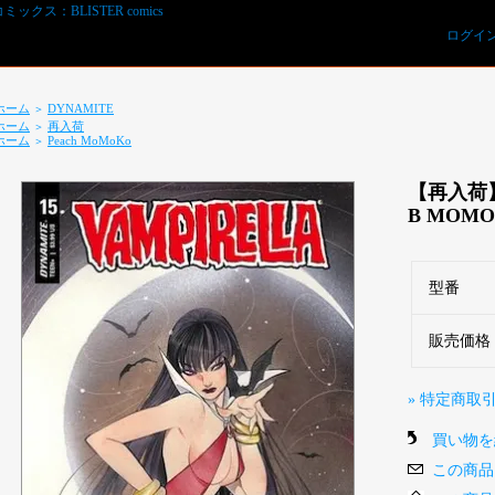
ログイ
ホーム
DYNAMITE
＞
ホーム
再入荷
＞
ホーム
Peach MoMoKo
＞
【再入荷】V
B MOM
型番
REVIEWS予約オーダー用紙ダウンロード
販売価格
» 特定商取
買い物を
この商品