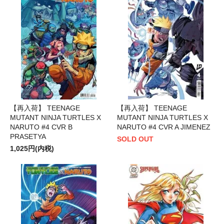
【再入荷】 TEENAGE
【再入荷】 TEENAGE
MUTANT NINJA TURTLES X
MUTANT NINJA TURTLES X
NARUTO #4 CVR B
NARUTO #4 CVR A JIMENEZ
PRASETYA
SOLD OUT
1,025円(内税)