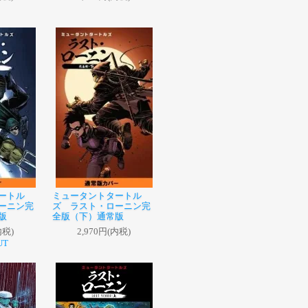
ートル
ミュータントタートル
ーニン完
ズ ラスト・ローニン完
版
全版（下）通常版
内税)
2,970円(内税)
UT