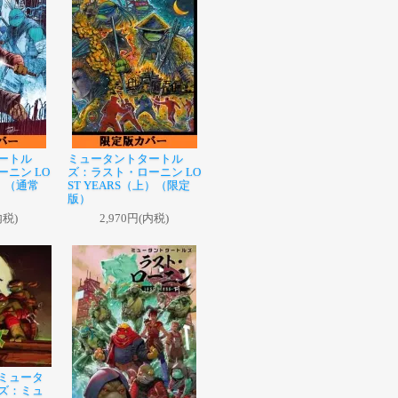
ートル
ミュータントタートル
ニン LO
ズ：ラスト・ローニン LO
上）（通常
ST YEARS（上）（限定
版）
内税)
2,970円(内税)
ミュータ
ズ：ミュ