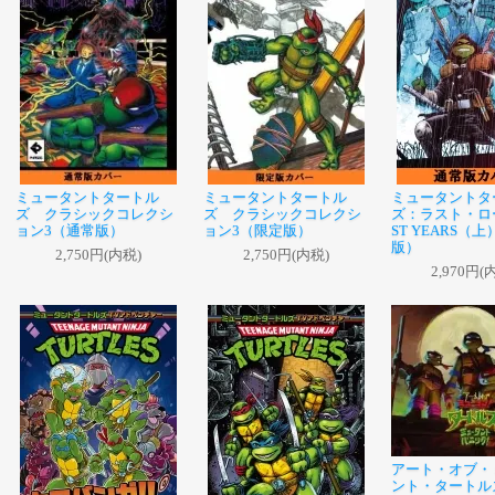
ミュータントタートル
ミュータントタートル
ミュータントタ
ズ クラシックコレクシ
ズ クラシックコレクシ
ズ：ラスト・ロー
ョン3（通常版）
ョン3（限定版）
ST YEARS（
版）
2,750円(内税)
2,750円(内税)
2,970円(
アート・オブ・
ント・タートル