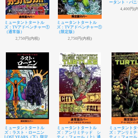
ータント・パニ
4,400円(
ミュータントタートル
ミュータントタートル
ズ：TVアドベンチャー①
ズ：TVアドベンチャー①
（通常版）
（限定版）
2,750円(内税)
2,750円(内税)
ミュータントタートル
ミュータントタートル
ミュータントタ
ズ：ラスト・ローニン
ズ：アンリミテッド シ
ズ：アンリミテ
LOST YEARS（下）限定
ティ・フォール（上）通
ティ・フォール