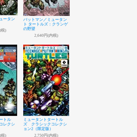
ュータン
バットマン／ミュータン
ト タートルズ：クランゲ
の野望
内税)
2,640円(内税)
ートル
ミュータントタートル
コレクシ
ズ クラシックコレクシ
）
ョン2（限定版）
内税)
2,750円(内税)