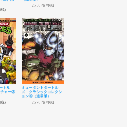
2,750円(内税)
内税)
ートル
ミュータントタートル
ンチャー③
ズ クラシックコレクシ
ョン④（通常版）
内税)
2,970円(内税)