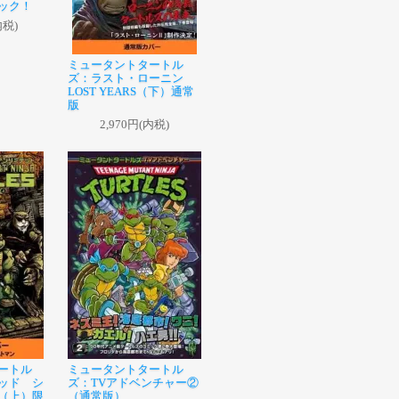
ック！
内税)
ミュータントタートル
ズ：ラスト・ローニン
LOST YEARS（下）通常
版
2,970円(内税)
ートル
ミュータントタートル
ッド シ
ズ：TVアドベンチャー②
（上）限
（通常版）