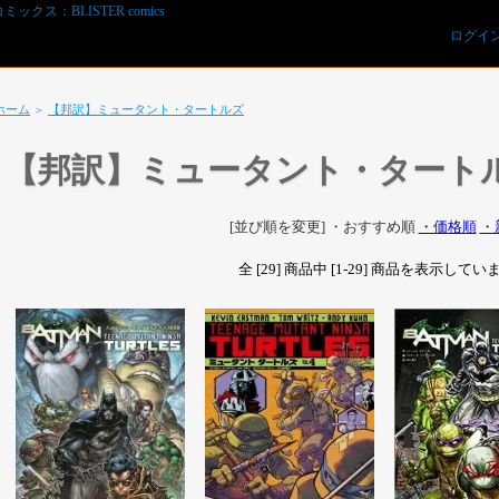
ログイ
ホーム
【邦訳】ミュータント・タートルズ
＞
【邦訳】ミュータント・タート
[並び順を変更]
・おすすめ順
・価格順
・
全 [29] 商品中 [1-29] 商品を表示して
REVIEWS予約オーダー用紙ダウンロード