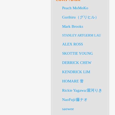
Peach MoMoKo
Gurihiru（グリヒル）
Mark Brooks
STANLEY ARTGERM LAU
ALEX ROSS
SKOTTIE YOUNG
DERRICK CHEW
KENDRICK LIM
HOMARE 誉
Rickie Yagawa/屋河りき
NaoFuji/藤ナオ
saowee