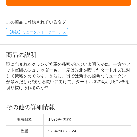
この商品に登録されているタグ
【邦訳】ミュータント・タートルズ
商品の説明
謎に包まれたクランゲ将軍の秘密がいよいよ明らかに。一方でフ
ット軍団のシュレッダーも、一度は敗北を喫したタートルズに対
して策略をめぐらす。さらに、街では新手の凶暴なミュータント
が暴れだした!次なる闘いに向けて、タートルズの4人はピンチを
切り抜けられるのか!?
その他の詳細情報
販売価格
1,980円(内税)
型番
9784796876124