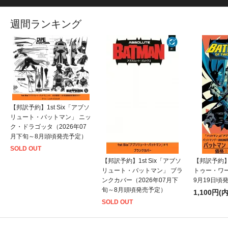
週間ランキング
【邦訳予約】1st Six「アブソ
リュート・バットマン」 ニッ
ク・ドラゴッタ（2026年07
月下旬～8月頭頃発売予定）
SOLD OUT
【邦訳予約】1st Six「アブソ
【邦訳予約
リュート・バットマン」 ブラ
トゥー・ワー
ンクカバー（2026年07月下
9月19日頃
旬～8月頭頃発売予定）
1,100円(
SOLD OUT