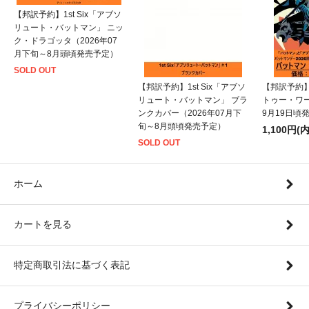
【邦訳予約】1st Six「アブソ
リュート・バットマン」 ニッ
ク・ドラゴッタ（2026年07
月下旬～8月頭頃発売予定）
SOLD OUT
【邦訳予約】1st Six「アブソ
【邦訳予約
リュート・バットマン」 ブラ
トゥー・ワー
ンクカバー（2026年07月下
9月19日頃
旬～8月頭頃発売予定）
1,100円(
SOLD OUT
ホーム
カートを見る
特定商取引法に基づく表記
プライバシーポリシー