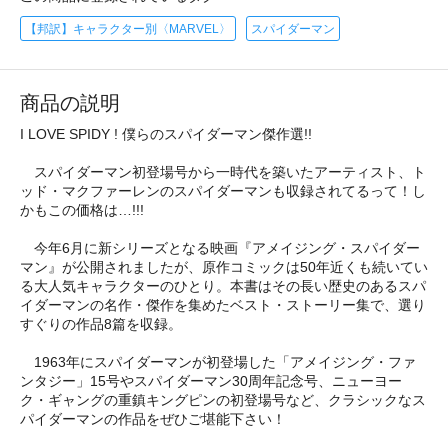
【邦訳】キャラクター別〈MARVEL〉
スパイダーマン
商品の説明
I LOVE SPIDY ! 僕らのスパイダーマン傑作選!!
スパイダーマン初登場号から一時代を築いたアーティスト、ト
ッド・マクファーレンのスパイダーマンも収録されてるって！し
かもこの価格は…!!!
今年6月に新シリーズとなる映画『アメイジング・スパイダー
マン』が公開されましたが、原作コミックは50年近くも続いてい
る大人気キャラクターのひとり。本書はその長い歴史のあるスパ
イダーマンの名作・傑作を集めたベスト・ストーリー集で、選り
すぐりの作品8篇を収録。
1963年にスパイダーマンが初登場した「アメイジング・ファ
ンタジー」15号やスパイダーマン30周年記念号、ニューヨー
ク・ギャングの重鎮キングピンの初登場号など、クラシックなス
パイダーマンの作品をぜひご堪能下さい！