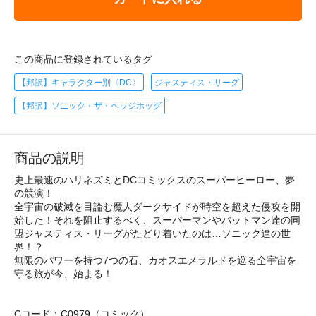
この商品に登録されているタグ
【邦訳】キャラクター別〈DC〉
ジャスティス・リーグ
【邦訳】ソニック・ザ・ヘッジホッグ
商品の説明
史上最速のハリネズミとDCコミックスのスーパーヒーロー、夢
の競演！
全宇宙の破滅を目論む魔人ダークサイドが時空を超えた侵攻を開
始した！それを阻止するべく、スーパーマンやバットマン達の同
盟ジャスティス・リーグがたどり着いたのは…ソニック達の世
界！？
無限のパワーを持つ7つの石、カオスエメラルドを巡る全宇宙を
守る旅が今、始まる！
Cコード：C0979（コミック）