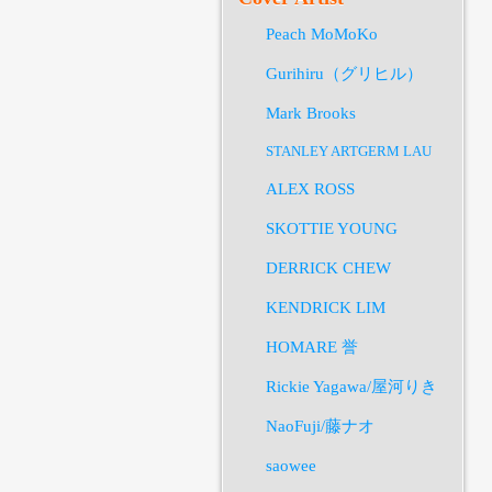
Peach MoMoKo
Gurihiru（グリヒル）
Mark Brooks
STANLEY ARTGERM LAU
ALEX ROSS
SKOTTIE YOUNG
DERRICK CHEW
KENDRICK LIM
HOMARE 誉
Rickie Yagawa/屋河りき
NaoFuji/藤ナオ
saowee