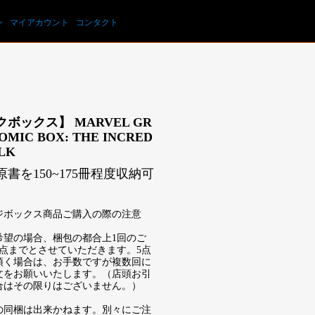
カートを見る
ン
マイアカウント
コンタクト
ボックス】 MARVEL GR
OMIC BOX: THE INCRED
LK
書を150~175冊程度収納可
ジボックス商品ご購入の際の注意
希望の場合、梱包の都合上1回のご
5点までとさせていただきます。5点
頂く場合は、お手数ですが複数回に
文をお願いいたします。（店頭お引
合はその限りはございません。）
の同梱は出来かねます。別々にご注