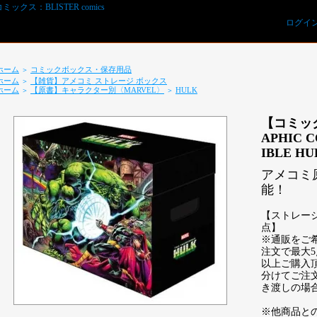
ログイ
ホーム
コミックボックス・保存用品
＞
ホーム
【雑貨】アメコミ ストレージ ボックス
＞
ホーム
【原書】キャラクター別〈MARVEL〉
HULK
＞
＞
【コミック
APHIC C
IBLE HU
アメコミ原
能！
REVIEWS予約オーダー用紙ダウンロード
【ストレー
点】
※通販をご
注文で最大
以上ご購入
分けてご注
き渡しの場
※他商品と