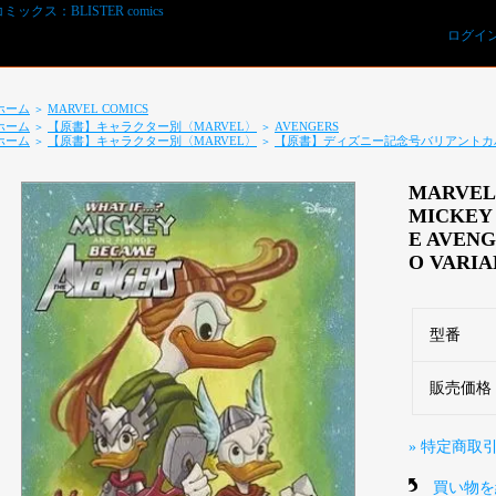
ログイ
ホーム
MARVEL COMICS
＞
ホーム
【原書】キャラクター別〈MARVEL〉
AVENGERS
＞
＞
ホーム
【原書】キャラクター別〈MARVEL〉
【原書】ディズニー記念号バリアントカ
＞
＞
MARVEL 
MICKEY
E AVENG
O VARIA
REVIEWS予約オーダー用紙ダウンロード
型番
販売価格
» 特定商取
買い物を