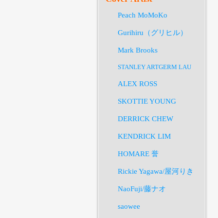
Peach MoMoKo
Gurihiru（グリヒル）
Mark Brooks
STANLEY ARTGERM LAU
ALEX ROSS
SKOTTIE YOUNG
DERRICK CHEW
KENDRICK LIM
HOMARE 誉
Rickie Yagawa/屋河りき
NaoFuji/藤ナオ
saowee