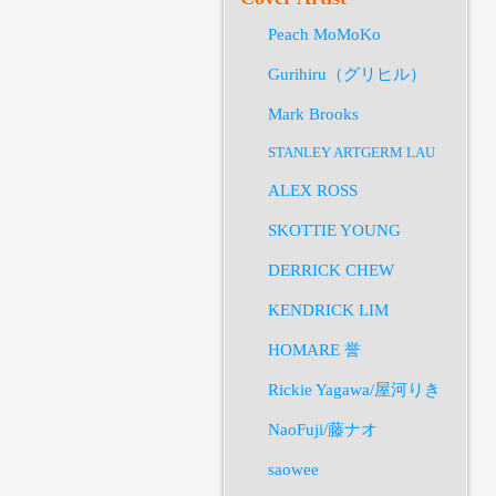
Peach MoMoKo
Gurihiru（グリヒル）
Mark Brooks
STANLEY ARTGERM LAU
ALEX ROSS
SKOTTIE YOUNG
DERRICK CHEW
KENDRICK LIM
HOMARE 誉
Rickie Yagawa/屋河りき
NaoFuji/藤ナオ
saowee