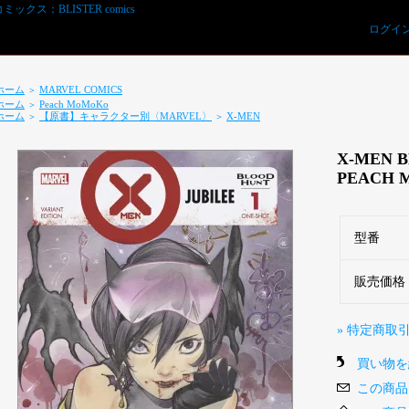
ログイ
ホーム
MARVEL COMICS
＞
ホーム
Peach MoMoKo
＞
ホーム
【原書】キャラクター別〈MARVEL〉
X-MEN
＞
＞
X-MEN B
PEACH 
型番
REVIEWS予約オーダー用紙ダウンロード
販売価格
» 特定商取
買い物を
この商品