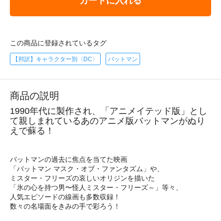
カートに入れる
この商品に登録されているタグ
【邦訳】キャラクター別〈DC〉
バットマン
商品の説明
1990年代に製作され、「アニメイテッド版」とし
て親しまれているあのアニメ版バットマンがぬり
えで蘇る！
バットマンの過去に焦点を当てた映画
「バットマン マスク・オブ・ファンタズム」や、
ミスター・フリーズの哀しいオリジンを描いた
「氷の心を持つ男〜怪人ミスター・フリーズ～」等々、
人気エピソードの線画も多数収録！
数々の名場面をきみの手で彩ろう！