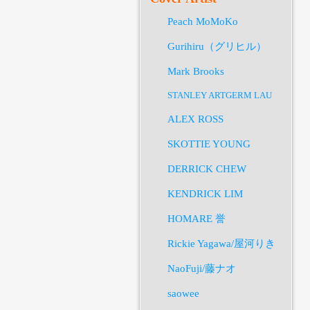
Peach MoMoKo
Gurihiru（グリヒル）
Mark Brooks
STANLEY ARTGERM LAU
ALEX ROSS
SKOTTIE YOUNG
DERRICK CHEW
KENDRICK LIM
HOMARE 誉
Rickie Yagawa/屋河りき
NaoFuji/藤ナオ
saowee