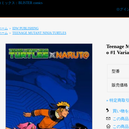
ログイ
ホーム
IDW PUBLISHING
＞
ホーム
TEENAGE MUTANT NINJA TURTLES
＞
Teenage M
o #1 Vari
型番
REVIEWS予約オーダー用紙ダウンロード
販売価格
» 特定商取
買い物を
この商品
この商品