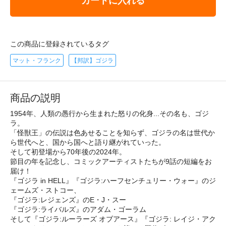
カートに入れる
この商品に登録されているタグ
マット・フランク
【邦訳】ゴジラ
商品の説明
1954年、人類の愚行から生まれた怒りの化身...その名も、ゴジ
ラ。
「怪獣王」の伝説は色あせることを知らず、ゴジラの名は世代か
ら世代へと、国から国へと語り継がれていった。
そして初登場から70年後の2024年。
節目の年を記念し、コミックアーティストたちが9話の短編をお
届け！
『ゴジラ in HELL』『ゴジラ:ハーフセンチュリー・ウォー』のジ
ェームズ・ストコー、
『ゴジラ:レジェンズ』のE・J・スー
『ゴジラ:ライバルズ』のアダム・ゴーラム
そして『ゴジラ:ルーラーズ オブアース』『ゴジラ: レイジ・アク