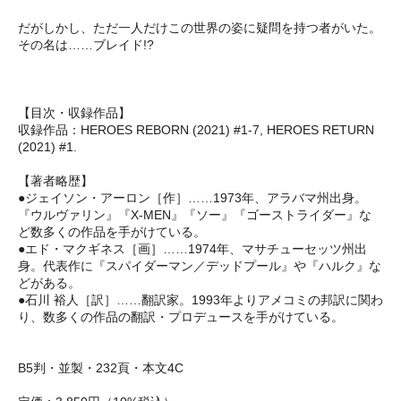
だがしかし、ただ一人だけこの世界の姿に疑問を持つ者がいた。
その名は……ブレイド!?
【目次・収録作品】
収録作品：HEROES REBORN (2021) #1-7, HEROES RETURN
(2021) #1.
【著者略歴】
●ジェイソン・アーロン［作］……1973年、アラバマ州出身。
『ウルヴァリン』『X-MEN』『ソー』『ゴーストライダー』な
ど数多くの作品を手がけている。
●エド・マクギネス［画］……1974年、マサチューセッツ州出
身。代表作に『スパイダーマン／デッドプール』や『ハルク』な
どがある。
●石川 裕人［訳］……翻訳家。1993年よりアメコミの邦訳に関わ
り、数多くの作品の翻訳・プロデュースを手がけている。
B5判・並製・232頁・本文4C