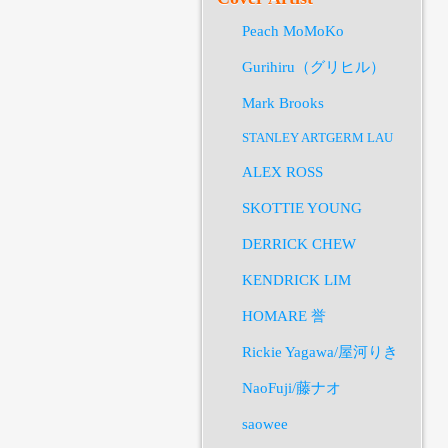
Peach MoMoKo
Gurihiru（グリヒル）
Mark Brooks
STANLEY ARTGERM LAU
ALEX ROSS
SKOTTIE YOUNG
DERRICK CHEW
KENDRICK LIM
HOMARE 誉
Rickie Yagawa/屋河りき
NaoFuji/藤ナオ
saowee