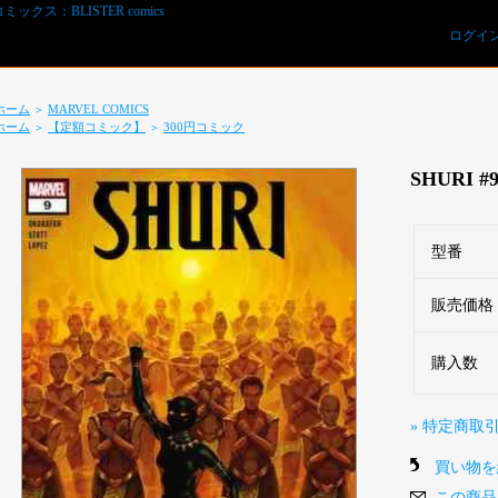
ログイ
ホーム
MARVEL COMICS
＞
ホーム
【定額コミック】
300円コミック
＞
＞
SHURI #
型番
販売価格
REVIEWS予約オーダー用紙ダウンロード
購入数
» 特定商取
買い物を
この商品