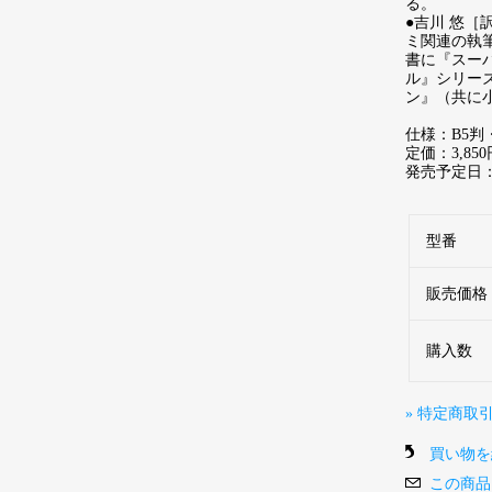
る。
●吉川 悠
ミ関連の執
書に『スー
ル』シリーズ
ン』（共に
仕様：B5判
定価：3,85
発売予定日：2
型番
販売価格
購入数
» 特定商取
買い物を
この商品