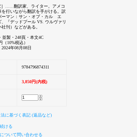
［訳］……翻訳家、ライター。アメコ
筆を行いながら翻訳を手がける。訳
パーマン：サン・オブ・カル゠エ
、『デッドプール VS. ウルヴァリ
小社刊）などがある。
・並製・248頁・本文4C
0円（10%税込）
024年08月08日
9784796874311
3,850円(内税)
引法に基づく表記 (返品など)
続ける
について問い合わせる