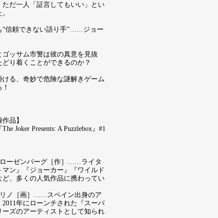
、ただ一人「証言してもいい」とい
た。
も“信頼できない語り手”……ジョー
とゴッサム市警は彼の真意を見抜
たどり着くことができるのか？
掛ける、奇妙で危険な謎解きゲーム
る！
録作品】
Joker Presents: A Puzzlebox』#1
】
・ローゼンバーグ［作］……ライタ
トマン』『ジョーカー』『ワイルド
など、多くの人気作品に携わってい
メリノ［画］……スペイン出身のア
2011年にローンチされた『スーパ
リーズのアーティストとして知られ