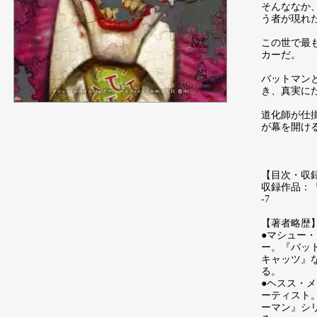
そんななか
う者が現れ
この世で最
カーだ。
バットマン
き、真実に
道化師が仕
が幕を開け
【目次・収
収録作品：『The 
-7
【著者略歴
●マシュー
ー。『バッ
キャッツ』
る。
●ヘスス・
ーティスト。
ーマン』シ