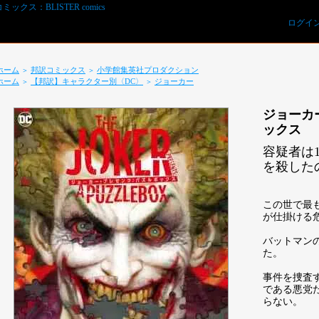
ログイ
ホーム
邦訳コミックス
小学館集英社プロダクション
＞
＞
ホーム
【邦訳】キャラクター別〈DC〉
ジョーカー
＞
＞
ジョーカ
ックス
容疑者は
を殺したの
REVIEWS予約オーダー用紙ダウンロード
この世で最
が仕掛ける
バットマン
た。
事件を捜査
である悪党
らない。