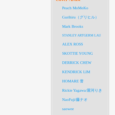
Peach MoMoKo
Gurihiru（グリヒル）
Mark Brooks
STANLEY ARTGERM LAU
ALEX ROSS
SKOTTIE YOUNG
DERRICK CHEW
KENDRICK LIM
HOMARE 誉
Rickie Yagawa/屋河りき
NaoFuji/藤ナオ
saowee