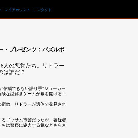
カートを見る
ン
マイアカウント
コンタクト
ー・プレゼンツ：パズルボ
16人の悪党たち。リドラー
は誰だ!?
も“信頼できない語り手”ジョーカー
危険な謎解きゲームが幕を開ける！
の宿敵、リドラーが遺体で発見され
するゴッサム市警だったが、容疑者
たちは警察に協力する気などさらさ