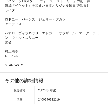
『ハン・ソロ/スター・ウォーズ・ストーリー』の前日譚、
短編『ベケット』を加えた日本オリジナル編集で登場！
ライター
ロドニー・バーンズ ジェリー・ダガン
アーティスト
パオロ・ヴィラネッリ エドガー・サラザール マーク・ラミ
ン ウィル・スリニー
訳者
村上清幸
レーベル
STAR WARS
その他の詳細情報
販売価格
2,970円(内税)
型番
2400146912119