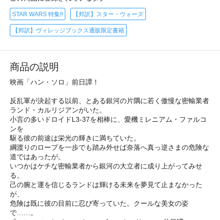
STAR WARS 特集!!
【邦訳】スター・ウォーズ
【邦訳】ヴィレッジブックス通販限定書籍
商品の説明
映画「ハン・ソロ」前日譚！
反乱軍が決起する以前、とある銀河の片隅に若く傲慢な密輸業者
ランド・カルリジアンがいた。
小言の多いドロイドL3-37を相棒に、愛機ミレニアム・ファルコ
ンを
駆る彼の前途は栄光の輝きに満ちていた。
綱渡りのロープを一歩でも踏み外せば奈落へ真っ逆さまの危険な
道ではあったが。
いつかはケチな密輸業者から銀河の大立者に成り上がってみせ
る。
己の腕と運を信じるランドは輝ける未来を夢見て止まなかった
が、
危険は既に彼の目前に忍び寄っていた。クールな美女の姿
で……。