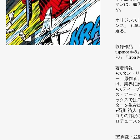
マンは、如
か。
オリジンス
ンス」（19
返る。
収録作品：「Tale
uspence #4
70」「Iron M
著者情報
●スタン・
ー、原作者
け、業界に
●スティー
ス・アーテ
ックスでは
ターを生み
●石川 裕人
コミの邦訳
ロデュース
B5判変・並