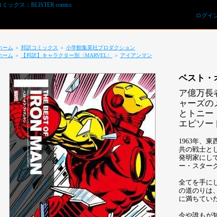
ログイ
ホーム
邦訳コミックス
小学館集英社プロダクション
＞
＞
ホーム
【邦訳】キャラクター別〈MARVEL〉
アイアンマン
＞
＞
ベスト・
ア億万長
ャーズの
とトニー
エピソー
REVIEWS予約オーダー用紙ダウンロード
1963年、
共の戦士と
発明家にし
ー・スター
全てを手に
の道のりは
に満ちてい
今や誰もが