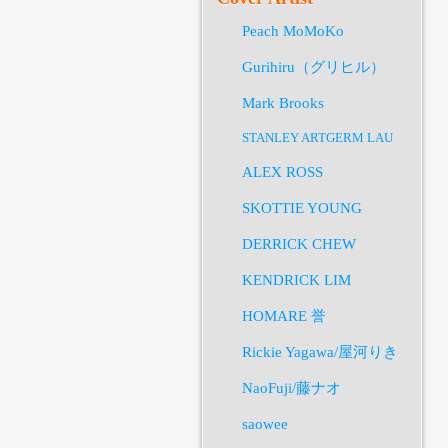
Peach MoMoKo
Gurihiru（グリヒル）
Mark Brooks
STANLEY ARTGERM LAU
ALEX ROSS
SKOTTIE YOUNG
DERRICK CHEW
KENDRICK LIM
HOMARE 誉
Rickie Yagawa/屋河りき
NaoFuji/藤ナオ
saowee