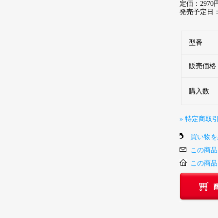
定価：2970
発売予定日：2
型番
販売価格
購入数
» 特定商取
買い物を
この商品
この商品