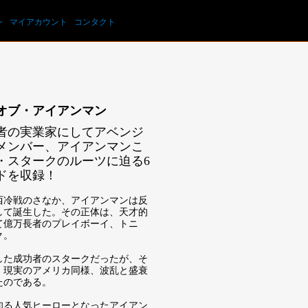
カートを見る
ン
マイアカウント
コンタクト
オブ・アイアンマン
者の実業家にしてアベンジ
メンバー、アイアンマンこ
・スタークのルーツに迫る6
ドを収録！
東西冷戦のさなか、アイアンマンは反
して誕生した。その正体は、天才的
て億万長者のプレイボーイ、トニ
ク。
した成功者のスタークだったが、そ
、現実のアメリカ同様、波乱と盛衰
たのである。
知る人気ヒーローとなったアイアン