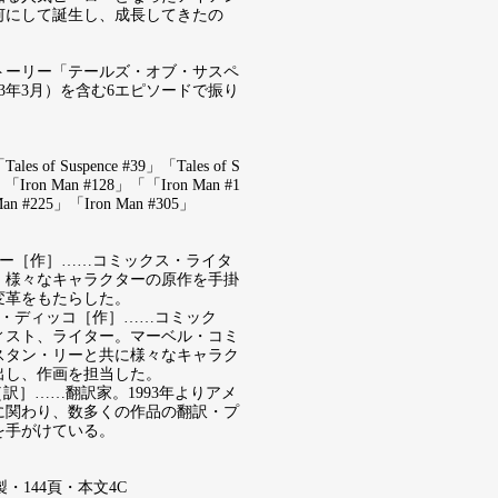
何にして誕生し、成長してきたの
トーリー「テールズ・オブ・サスペ
63年3月）を含む6エピソードで振り
s of Suspence #39」「Tales of S
8」「Iron Man #128」「「Iron Man #1
an #225」「Iron Man #305」
リー［作］……コミックス・ライタ
。様々なキャラクターの原作を手掛
変革をもたらした。
ブ・ディッコ［作］……コミック
ィスト、ライター。マーベル・コミ
スタン・リーと共に様々なキャラク
出し、作画を担当した。
［訳］……翻訳家。1993年よりアメ
に関わり、数多くの作品の翻訳・プ
を手がけている。
製・144頁・本文4C