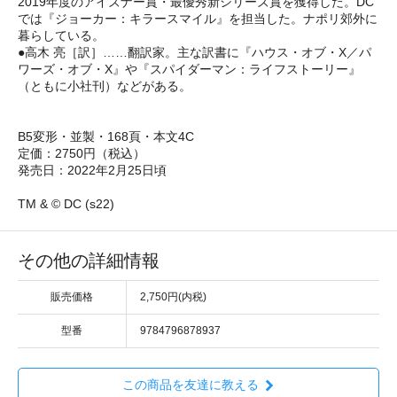
2019年度のアイズナー賞・最優秀新シリーズ賞を獲得した。DC
では『ジョーカー：キラースマイル』を担当した。ナポリ郊外に
暮らしている。
●高木 亮［訳］……翻訳家。主な訳書に『ハウス・オブ・X／パ
ワーズ・オブ・X』や『スパイダーマン：ライフストーリー』
（ともに小社刊）などがある。
B5変形・並製・168頁・本文4C
定価：2750円（税込）
発売日：2022年2月25日頃
TM & © DC (s22)
その他の詳細情報
販売価格
2,750円(内税)
型番
9784796878937
この商品を友達に教える