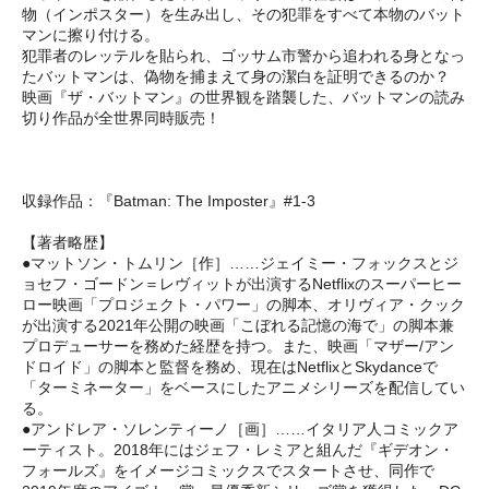
物（インポスター）を生み出し、その犯罪をすべて本物のバット
マンに擦り付ける。
犯罪者のレッテルを貼られ、ゴッサム市警から追われる身となっ
たバットマンは、偽物を捕まえて身の潔白を証明できるのか？
映画『ザ・バットマン』の世界観を踏襲した、バットマンの読み
切り作品が全世界同時販売！
収録作品：『Batman: The Imposter』#1-3
【著者略歴】
●マットソン・トムリン［作］……ジェイミー・フォックスとジ
ョセフ・ゴードン＝レヴィットが出演するNetflixのスーパーヒー
ロー映画「プロジェクト・パワー」の脚本、オリヴィア・クック
が出演する2021年公開の映画「こぼれる記憶の海で」の脚本兼
プロデューサーを務めた経歴を持つ。また、映画「マザー/アン
ドロイド」の脚本と監督を務め、現在はNetflixとSkydanceで
「ターミネーター」をベースにしたアニメシリーズを配信してい
る。
●アンドレア・ソレンティーノ［画］……イタリア人コミックア
ーティスト。2018年にはジェフ・レミアと組んだ『ギデオン・
フォールズ』をイメージコミックスでスタートさせ、同作で