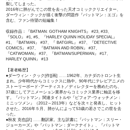
裂してしまった。
2016年に肺がんでこの世を去った天才コミッククリエイター、
ダーウィン・クックが描く衝撃の問題作『バットマン：エゴ』を
含む、ファン待望の短編集！
収録作品：『BATMAN: GOTHAM KNIGHTS』 #23, #33、
『SOLO』 #1, #5、『HARLEY QUINN HOLIDAY SPECIAL』
#1、『BATMAN』 #37、『 BATGIRL』 #37、『DETECTIVE
COMICS』 #37、 『BATMAN AND ROBIN』 #37、
『CATWOMAN』 #37、『BATMAN/SUPERMAN』 #17、
HARLEY QUINN』 #13
【著者略歴】
●ダーウィン・クック[作][画] ……1962年、カナダのトロント生
まれ。少年時代からコミックスに熱中。90年代にテレビアニメの
ストーリーボード･アーティスト／ディレクターを務めたのち、
37歳にしてアニメーション業界からコミックス業界に軸足を移
す。『バットマン』関連タイトルや『ビフォア･ウォッチメン：
ミニッツメン』（2012～2013年）などを次々と発表し、ヒット
させた。2016年５月、肺がんによって53歳の若さでこの世を去
った。
●秋友 克也[訳] ……翻訳家。主な訳書に『バットマン：スリー・
ジョーカーズ』や『バットマン：ダークナイト』、『バットマ