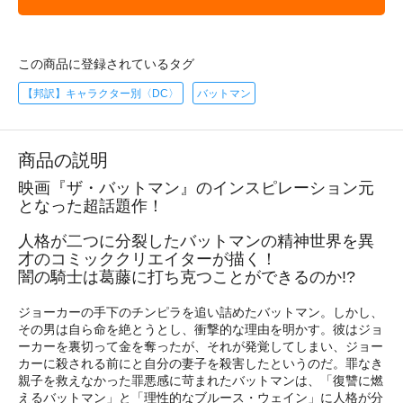
この商品に登録されているタグ
【邦訳】キャラクター別〈DC〉
バットマン
商品の説明
映画『ザ・バットマン』のインスピレーション元
となった超話題作！
人格が二つに分裂したバットマンの精神世界を異
才のコミッククリエイターが描く！
闇の騎士は葛藤に打ち克つことができるのか!?
ジョーカーの手下のチンピラを追い詰めたバットマン。しかし、
その男は自ら命を絶とうとし、衝撃的な理由を明かす。彼はジョ
ーカーを裏切って金を奪ったが、それが発覚してしまい、ジョー
カーに殺される前にと自分の妻子を殺害したというのだ。罪なき
親子を救えなかった罪悪感に苛まれたバットマンは、「復讐に燃
えるバットマン」と「理性的なブルース・ウェイン」に人格が分