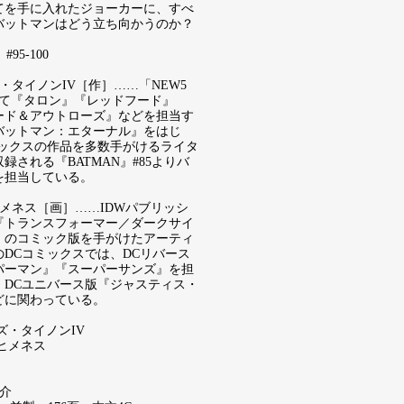
てを手に入れたジョーカーに、すべ
バットマンはどう立ち向かうのか？
#95-100
・タイノンIV［作］……「NEW5
いて『タロン』『レッドフード』
ード＆アウトローズ』などを担当す
バットマン：エターナル』をはじ
ミックスの作品を多数手がけるライタ
録される『BATMAN』#85よりバ
を担当している。
メネス［画］……IDWパブリッシ
『トランスフォーマー／ダークサイ
』のコミック版を手がけたアーティ
のDCコミックスでは、DCリバース
パーマン』『スーパーサンズ』を担
、DCユニバース版『ジャスティス・
どに関わっている。
ズ・タイノンIV
ヒメネス
俊介