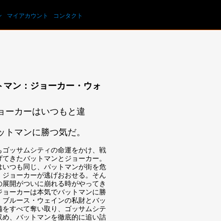
カートを見る
ン
マイアカウント
コンタクト
トマン：ジョーカー・ウォ
ョーカーはいつもと違
ットマンに勝つ気だ。
もゴッサムシティの命運をかけ、戦
げてきたバットマンとジョーカー。
はいつも同じ、バットマンが街を危
、ジョーカーが逃げおおせる。そん
の展開がついに崩れる時がやってき
ジョーカーは本気でバットマンに勝
。ブルース・ウェインの私財とバッ
備をすべて奪い取り、ゴッサムシテ
収め、バットマンを徹底的に追い詰