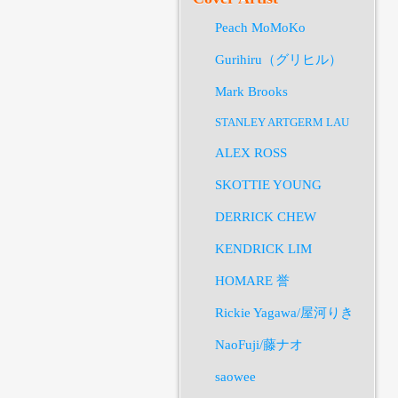
Peach MoMoKo
Gurihiru（グリヒル）
Mark Brooks
STANLEY ARTGERM LAU
ALEX ROSS
SKOTTIE YOUNG
DERRICK CHEW
KENDRICK LIM
HOMARE 誉
Rickie Yagawa/屋河りき
NaoFuji/藤ナオ
saowee