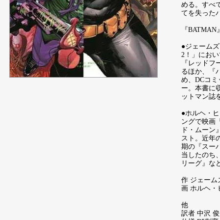
める。すべ
てを失った
『BATMAN』
●ジェームズ
2！」にお
『レッドフ
るほか、『
め、DCコ
ー。本書に収
ットマン誌
●ホルヘ・ヒ
ングで映画
ド・ムーン
スト。近年
期の『スー
当したのち
リーグ』な
作 ジェーム
画 ホルヘ・
他
訳者 中沢 