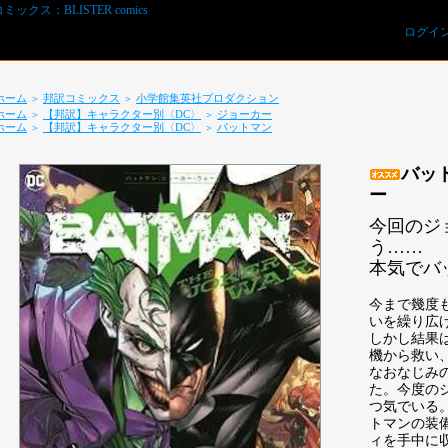
ログイ
ホーム
邦訳コミックス
小学館集英社プロダクション
＞
＞
ホーム
【邦訳】キャラクター別〈DC〉
ジョーカー
＞
＞
ホーム
【邦訳】キャラクター別〈DC〉
バットマン
＞
＞
バッ
ー
今回のジ
う……
本気でバ
REVIEWS予約オーダー用紙ダウンロード
今まで幾度
いを繰り広
しかし結果
機から救い
なおなじみ
た。今度の
つ気でいる
トマンの装
ィを手中に