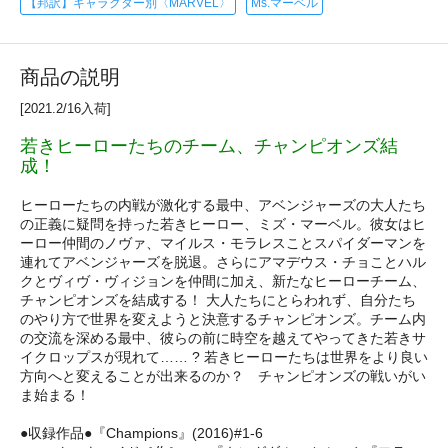
【邦訳】キャラクター別〈MARVEL〉
Ms.マーベル
商品の説明
[2021.2/16入荷]
若きヒーローたちのチーム、チャンピオンズ結
成！
ヒーローたちの内戦が激化する最中、アベンジャーズの大人たち
の正義に疑問を持った若きヒーロー、ミズ・マーベル。彼女はヒ
ーロー仲間のノヴァ、マイルス・モラレスことスパイダーマンを
連れてアベンジャーズを脱退。さらにアマデウス・チョことハル
クとヴィヴ・ヴィジョンを仲間に加え、新たなヒーローチーム、
チャンピオンズを結成する！ 大人たちにとらわれず、自分たち
のやり方で世界を変えようと決意するチャンピオンズ。チーム内
の交流を深める最中、彼らの前に時空を越えてやってきた若きサ
イクロップスが現れて…… ? 若きヒーローたちは世界をより良い
方向へと変えることが出来るのか？ チャンピオンズの戦いがい
ま始まる！
●収録作品●『Champions』(2016)#1-6