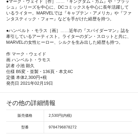
●マーク・ウェイド［作］……『キングダム・カム』や『フラッ
シュ』シリーズを中心に、DCコミックスを中心に長年活躍して
いるライター。MARVELでは『キャプテン・アメリカ』や『ファ
ンタスティック・フォー』などを手がけた経歴を持つ。
●ハンベルト・モラス［画］……近年の『スパイダーマン』誌を
牽引しているアーティスト。ライターのダン・スロットと共に、
MARVELの女性ヒーロー、シルクを生み出した経歴も持つ。
作 マーク・ウェイド
画 ハンベルト・ラモス
訳者 小池 顕久
仕様 B5変・並製・136頁・本文4C
定価 本体2,300円+税
発売日 2021年02月19日
その他の詳細情報
販売価格
2,530円(内税)
型番
9784796878272