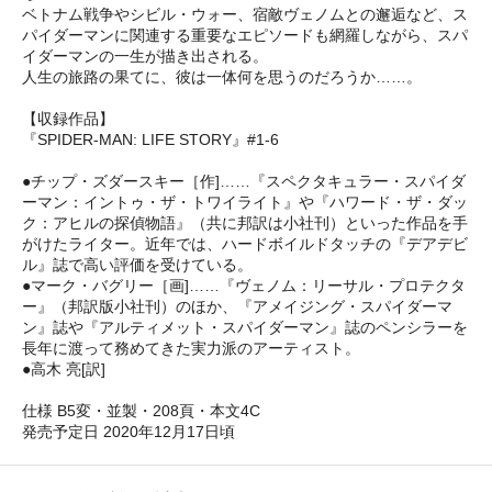
ベトナム戦争やシビル・ウォー、宿敵ヴェノムとの邂逅など、ス
パイダーマンに関連する重要なエピソードも網羅しながら、スパ
イダーマンの一生が描き出される。
人生の旅路の果てに、彼は一体何を思うのだろうか……。
【収録作品】
『SPIDER-MAN: LIFE STORY』#1-6
●チップ・ズダースキー［作]……『スペクタキュラー・スパイダ
ーマン：イントゥ・ザ・トワイライト』や『ハワード・ザ・ダッ
ク：アヒルの探偵物語』（共に邦訳は小社刊）といった作品を手
がけたライター。近年では、ハードボイルドタッチの『デアデビ
ル』誌で高い評価を受けている。
●マーク・バグリー［画]……『ヴェノム：リーサル・プロテクタ
ー』（邦訳版小社刊）のほか、『アメイジング・スパイダーマ
ン』誌や『アルティメット・スパイダーマン』誌のペンシラーを
長年に渡って務めてきた実力派のアーティスト。
●高木 亮[訳]
仕様 B5変・並製・208頁・本文4C
発売予定日 2020年12月17日頃