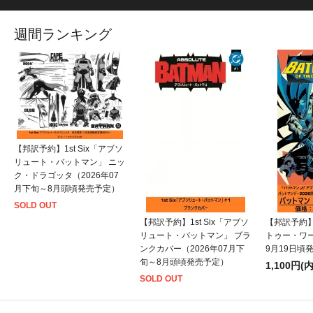
週間ランキング
【邦訳予約】1st Six「アブソ
リュート・バットマン」 ニッ
ク・ドラゴッタ（2026年07
月下旬～8月頭頃発売予定）
SOLD OUT
【邦訳予約】1st Six「アブソ
【邦訳予約
リュート・バットマン」 ブラ
トゥー・ワー
ンクカバー（2026年07月下
9月19日頃
旬～8月頭頃発売予定）
1,100円(
SOLD OUT