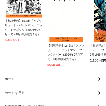
【邦訳予約】1st Six「アブソ
リュート・バットマン」 ニッ
ク・ドラゴッタ（2026年07
月下旬～8月頭頃発売予定）
SOLD OUT
【邦訳予約】1st Six「アブソ
【邦訳予約
リュート・バットマン」 ブラ
トゥー・ワー
ンクカバー（2026年07月下
9月19日頃
旬～8月頭頃発売予定）
1,100円(
SOLD OUT
ホーム
カートを見る