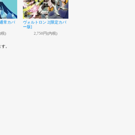
[通常カバ
ヴォルトロン 2[限定カバ
ー版]
内税)
2,750円(内税)
います。