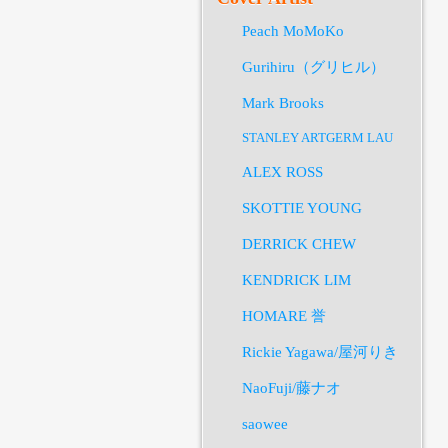
Peach MoMoKo
Gurihiru（グリヒル）
Mark Brooks
STANLEY ARTGERM LAU
ALEX ROSS
SKOTTIE YOUNG
DERRICK CHEW
KENDRICK LIM
HOMARE 誉
Rickie Yagawa/屋河りき
NaoFuji/藤ナオ
saowee