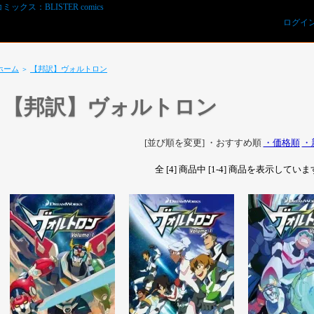
ログイ
ホーム
【邦訳】ヴォルトロン
＞
【邦訳】ヴォルトロン
[並び順を変更]
・おすすめ順
・価格順
・
全 [4] 商品中 [1-4] 商品を表示してい
REVIEWS予約オーダー用紙ダウンロード