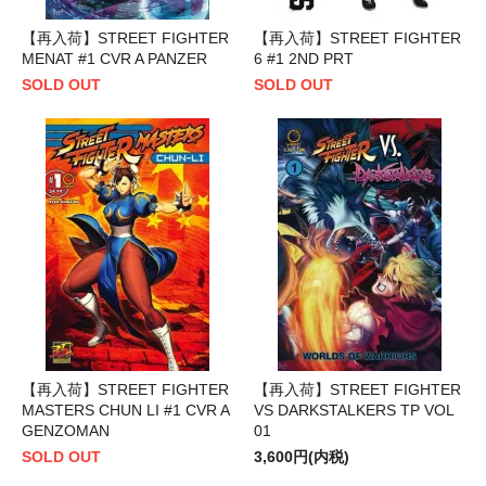
【再入荷】STREET FIGHTER
【再入荷】STREET FIGHTER
MENAT #1 CVR A PANZER
6 #1 2ND PRT
SOLD OUT
SOLD OUT
【再入荷】STREET FIGHTER
【再入荷】STREET FIGHTER
MASTERS CHUN LI #1 CVR A
VS DARKSTALKERS TP VOL
GENZOMAN
01
SOLD OUT
3,600円(内税)