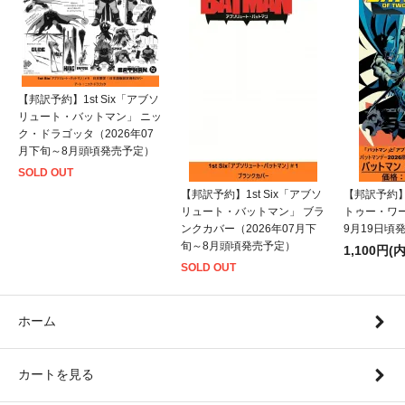
【邦訳予約】1st Six「アブソ
リュート・バットマン」 ニッ
ク・ドラゴッタ（2026年07
月下旬～8月頭頃発売予定）
SOLD OUT
【邦訳予約】1st Six「アブソ
【邦訳予約
リュート・バットマン」 ブラ
トゥー・ワー
ンクカバー（2026年07月下
9月19日頃
旬～8月頭頃発売予定）
1,100円(
SOLD OUT
ホーム
カートを見る