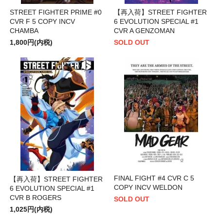
STREET FIGHTER PRIME #0
【再入荷】STREET FIGHTER
CVR F 5 COPY INCV
6 EVOLUTION SPECIAL #1
CHAMBA
CVR A GENZOMAN
1,800円(内税)
SOLD OUT
FINAL FIGHT #4 CVR C 5
【再入荷】STREET FIGHTER
COPY INCV WELDON
6 EVOLUTION SPECIAL #1
CVR B ROGERS
SOLD OUT
1,025円(内税)